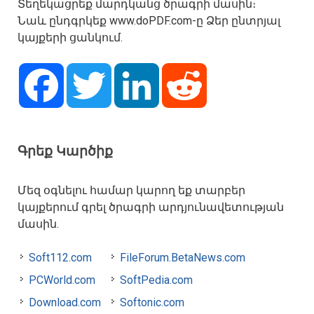
Տեղեկացրեք մարդկանց ծրագրի մասին։
Նաև ընդգրկեք www.doPDF.com-ը Ձեր ընտրյալ
կայքերի ցանկում.
Facebook
Twitter
LinkedIn
Reddit
Գրեք Կարծիք
Մեզ օգնելու համար կարող եք տարբեր
կայքերում գրել ծրագրի արդյունավետության
մասին.
Soft112.com
FileForum.BetaNews.com
PCWorld.com
SoftPedia.com
Download.com
Softonic.com