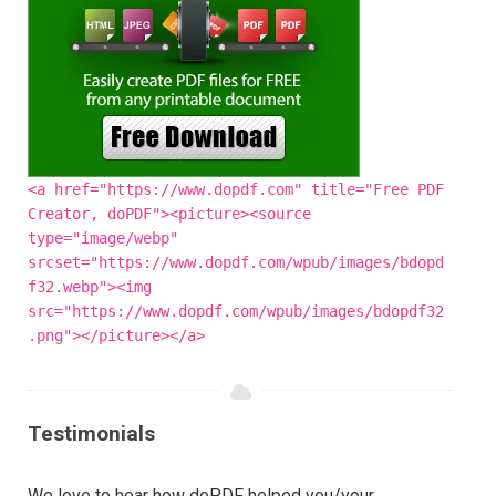
<a href="https://www.dopdf.com" title="Free PDF
Creator, doPDF"><picture><source
type="image/webp"
srcset="https://www.dopdf.com/wpub/images/bdopd
f32.webp"><img
src="https://www.dopdf.com/wpub/images/bdopdf32
.png"></picture></a>
Testimonials
We love to hear how doPDF helped you/your